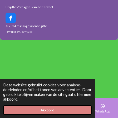
Brigitte Verhagen -van de Kerkhof
F
a
© 2024 massagesalonbrigitte
c
Powered by
JouwWeb
e
b
o
o
k
Deze website gebruikt cookies voor analyse-
doeleinden en/of het tonen van advertenties. Door
gebruik te blijven maken van de site gaat u hiermee
akkoord.
Akkoord
E-mailadres
Telefoonnummer
Kaart
WhatsApp