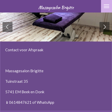
Ga
Massagesalon Brigitte
direct
naar
de
hoofdinhoud
Contact voor Afspraak
Massagesalon Brigitte
Tuinstraat 35
5741 EM Beek en Donk
📱0614847621 of WhatsApp